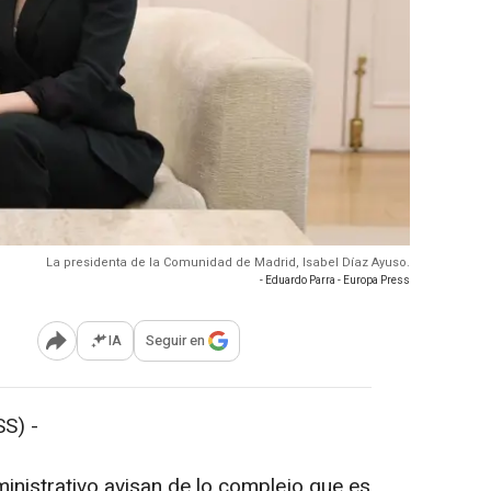
La presidenta de la Comunidad de Madrid, Isabel Díaz Ayuso.
- Eduardo Parra - Europa Press
IA
Seguir en
Abrir opciones para compartir
S) -
inistrativo avisan de lo complejo que es