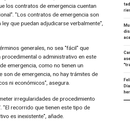
tad
ue los contratos de emergencia cuentan
ri
ional". "Los contratos de emergencia son
la ley que puedan adjudicarse verbalmente",
Mue
dis
aca
érminos generales, no sea "fácil" que
Can
 procedimental o administrativo en este
ase
s de emergencia, como no tienen un
"tr
e son de emergencia, no hay trámites de
Fel
cos ni económicos", asegura.
Día
he
meter irregularidades de procedimiento
 "El recorrido que tienen este tipo de
ivo es inexistente", añade.