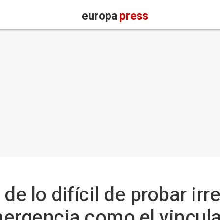
europa
press
de lo difícil de probar ir
mergencia como el vincul