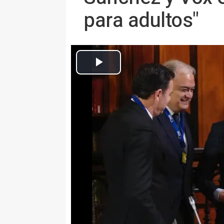
para adultos"
El presidente del PP, Alberto Nuñez Feijóo, con la presidenta d
Europa Press Nacional
Actualizado: jueves, 23 marzo 2023 20:17
MADRID, 23 Mar. (EUROPA PRES
El líder del PP, Alberto Núñez Fe
de la moción de censura de Vox 
tipo de juegos" que "desprestigia
Dicho esto, ha censurado la "polít
ha visualizado esta semana en e