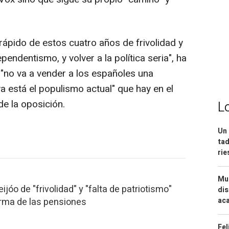
ápido de estos cuatro años de frivolidad y
endentismo, y volver a la política seria", ha
l "no va a vender a los españoles una
ya está el populismo actual" que hay en el
e la oposición.
L
Un 
tad
ri
Mue
ijóo de "frivolidad" y "falta de patriotismo"
dis
forma de las pensiones
aca
Fel