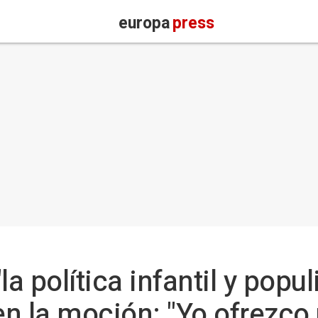
europa
press
a política infantil y popul
n la moción: "Yo ofrezco 