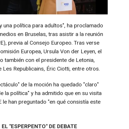
resentaba al economista Ramón Tamames
 una política para adultos", ha proclamado
dios en Bruselas, tras asistir a la reunión
E), previa al Consejo Europeo. Tras verse
Comisión Europea, Ursula Von der Leyen, el
do también con el presidente de Letonia,
e Les Republicains, Éric Ciotti, entre otros.
ectáculo" de la moción ha quedado "claro"
e la política" y ha admitido que en su visita
E le han preguntado "en qué consistía este
 EL "ESPERPENTO" DE DEBATE