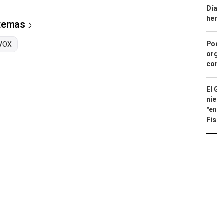
Día
he
 temas
Pod
VOX
org
con
El 
nie
"en
Fis