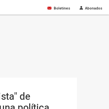
Boletines
Abonados
ista" de
una política