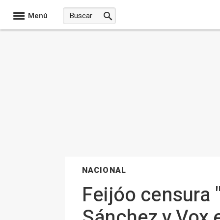
Menú
NACIONAL
Feijóo censura "l
Sánchez y Vox e