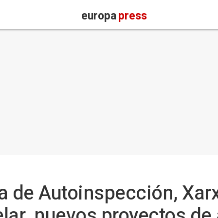
europa
press
a de Autoinspección, Xarx
lar, nuevos proyectos de