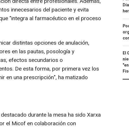
ación directa entre profesionales. Además,
Día
tos innecesarios del paciente y evita
he
 que "integra al farmacéutico en el proceso
Pod
org
con
car distintas opciones de anulación,
rores en las pautas, posología y
El 
gias, efectos secundarios o
nie
"en
tos. De esta forma, por primera vez los
Fis
r en una prescripción", ha matizado
a destacado durante la mesa ha sido Xarxa
or el Micof en colaboración con