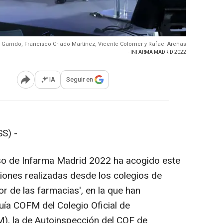
 Garrido, Francisco Criado Martínez, Vicente Colomer y Rafael Areñas
- INFARMA MADRID 2022
IA
Seguir en
Abrir opciones para compartir
S) -
so de Infarma Madrid 2022 ha acogido este
ciones realizadas desde los colegios de
r de las farmacias', en la que han
ía COFM del Colegio Oficial de
, la de Autoinspección del COF de