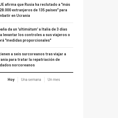
UE afirma que Rusia ha reclutado a "más
28.000 extranjeros de 135 países" para
batir en Ucrania
aña da un 'ultimátum' a Italia de 3 días
a levantar los controles a sus viajeros o
rá "medidas proporcionales"
ienen a seis surcoreanos tras viajar a
ania para tratar la repatriación de
ldados norcoreanos
Hoy
Una semana
Un mes