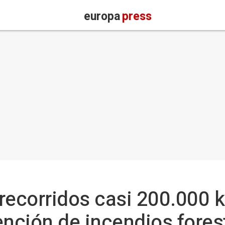
europa
press
n recorridos casi 200.000 
ención de incendios fores