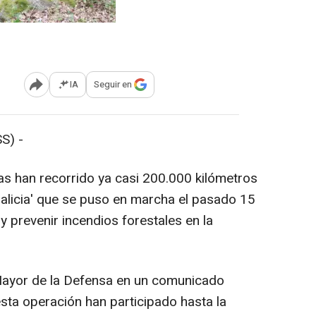
IA
Seguir en
Abrir opciones para compartir
S) -
s han recorrido ya casi 200.000 kilómetros
Galicia' que se puso en marcha el pasado 15
r y prevenir incendios forestales en la
.
Mayor de la Defensa en un comunicado
sta operación han participado hasta la