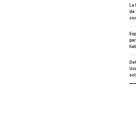
La 
de 
com
Esp
par
hab
Det
Ucr
so