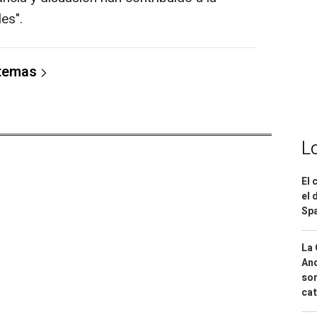
es".
 temas
L
El 
el 
Spa
La 
And
sor
cat