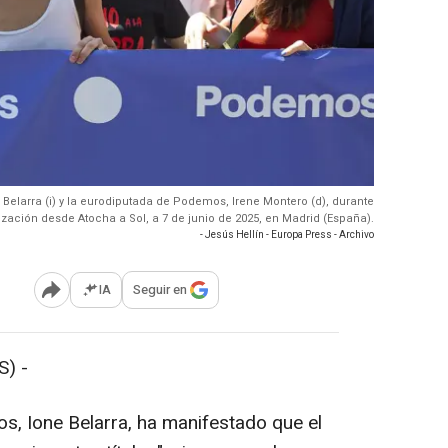
Belarra (i) y la eurodiputada de Podemos, Irene Montero (d), durante
ización desde Atocha a Sol, a 7 de junio de 2025, en Madrid (España).
- Jesús Hellín - Europa Press - Archivo
IA
Seguir en
Abrir opciones para compartir
) -
s, Ione Belarra, ha manifestado que el