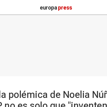
europa
press
a polémica de Noelia Núñ
 no es solo que "inventen 