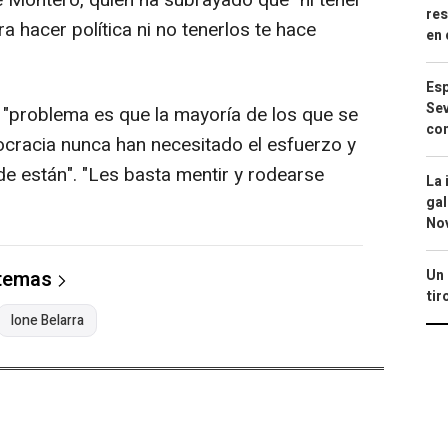
 Montero, quien ha subrayado que "ni tener
res
a hacer política ni no tenerlos te hace
en 
Esp
Sev
 "problema es que la mayoría de los que se
con
ocracia nunca han necesitado el esfuerzo y
de están". "Les basta mentir y rodearse
La 
gal
No
Un 
 temas
tir
Ione Belarra