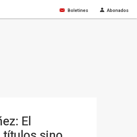
Boletines
Abonados
ez: El
títulos sino