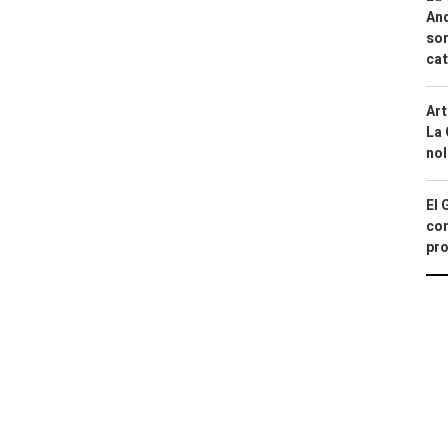
And
sor
cat
Art
La 
nol
El 
con
pro