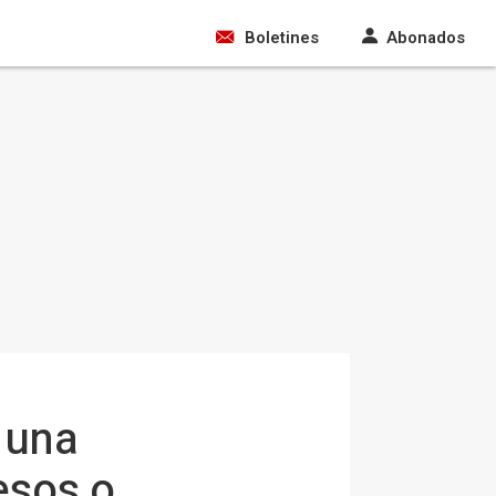
Boletines
Abonados
 una
esos o