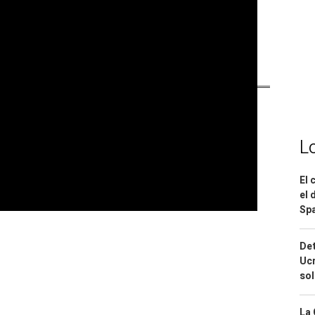
 temas
L
El 
el 
Spa
Det
Ucr
so
La 