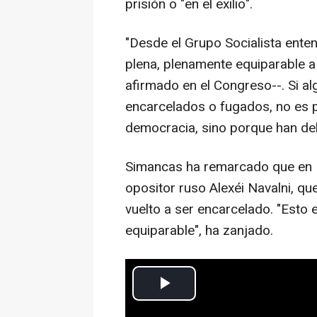
prisión o "en el exilio".
"Desde el Grupo Socialista en
plena, plenamente equiparable 
afirmado en el Congreso--. Si a
encarcelados o fugados, no es p
democracia, sino porque han del
Simancas ha remarcado que en Es
opositor ruso Alexéi Navalni, q
vuelto a ser encarcelado. "Esto 
equiparable", ha zanjado.
Europa Press Nacional
Actualizado: martes, 9 febrero 2021 12:55