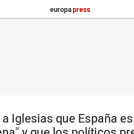
europa
press
 a Iglesias que España es
na" y que los políticos pr