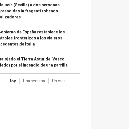
alucía (Sevilla) a dos personas
prendidas in fraganti robando
alizadores
Gobierno de España restablece los
troles fronterizos a los viajeros
cedentes de Italia
alojado el Tierra Astur del Vasco
iedo) por el incendio de una parrilla
Hoy
Una semana
Un mes