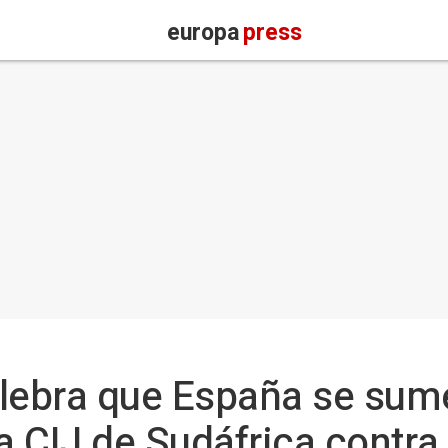
europa
press
lebra que España se sume
 CIJ de Sudáfrica contra I