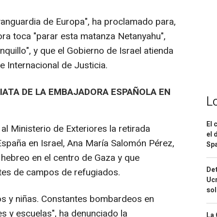
anguardia de Europa", ha proclamado para,
hora toca "parar esta matanza Netanyahu",
nquillo", y que el Gobierno de Israel atienda
e Internacional de Justicia.
IATA DE LA EMBAJADORA ESPAÑOLA EN
L
El 
l Ministerio de Exteriores la retirada
el 
España en Israel, Ana María Salomón Pérez,
Spa
to hebreo en el centro de Gaza y que
Det
tes de campos de refugiados.
Ucr
so
os y niñas. Constantes bombardeos en
s y escuelas", ha denunciado la
La 