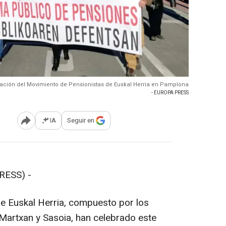
ación del Movimiento de Pensionistas de Euskal Herria en Pamplona
- EUROPA PRESS
IA
Seguir en
Abrir opciones para compartir
RESS) -
e Euskal Herria, compuesto por los
 Martxan y Sasoia, han celebrado este