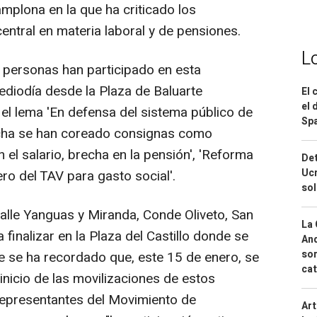
plona en la que ha criticado los
central en materia laboral y de pensiones.
L
 personas han participado en esta
ediodía desde la Plaza de Baluarte
El 
el 
el lema 'En defensa del sistema público de
Spa
archa se han coreado consignas como
n el salario, brecha en la pensión', 'Reforma
Det
Ucr
ero del TAV para gasto social'.
so
calle Yanguas y Miranda, Conde Oliveto, San
La 
finalizar en la Plaza del Castillo donde se
And
sor
e se ha recordado que, este 15 de enero, se
cat
 inicio de las movilizaciones de estos
 representantes del Movimiento de
Art