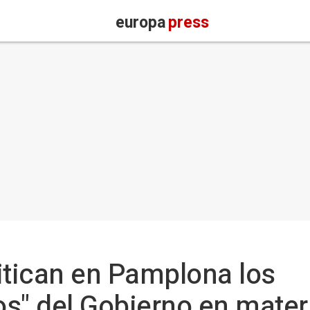
europa
press
itican en Pamplona los
s" del Gobierno en materi