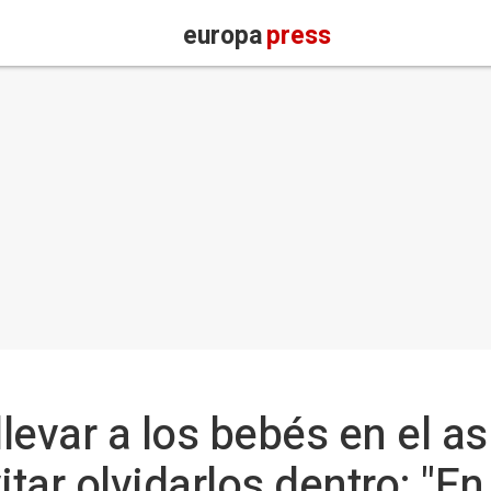
europa
press
evar a los bebés en el as
itar olvidarlos dentro: "