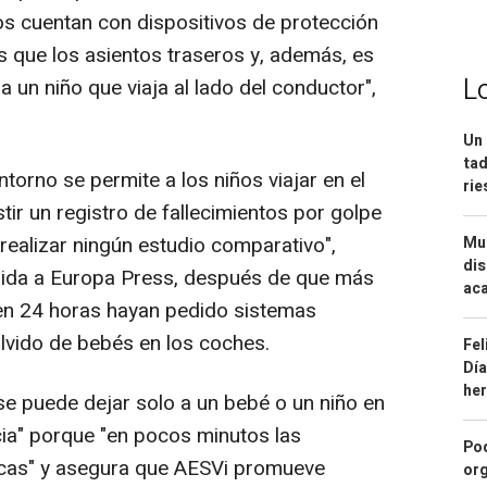
ros cuentan con dispositivos de protección
 que los asientos traseros y, además, es
L
a un niño que viaja al lado del conductor",
Un 
tad
orno se permite a los niños viajar en el
ri
stir un registro de fallecimientos por golpe
realizar ningún estudio comparativo",
Mue
dis
edida a Europa Press, después de que más
aca
en 24 horas hayan pedido sistemas
 olvido de bebés en los coches.
Fel
Día
he
se puede dejar solo a un bebé o un niño en
ia" porque "en pocos minutos las
Pod
icas" y asegura que AESVi promueve
org