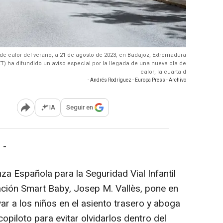
de calor del verano, a 21 de agosto de 2023, en Badajoz, Extremadura
T) ha difundido un aviso especial por la llegada de una nueva ola de
calor, la cuarta d
- Andrés Rodríguez - Europa Press - Archivo
IA
Seguir en
Abrir opciones para compartir
 -
za Española para la Seguridad Vial Infantil
ación Smart Baby, Josep M. Vallès, pone en
evar a los niños en el asiento trasero y aboga
copiloto para evitar olvidarlos dentro del