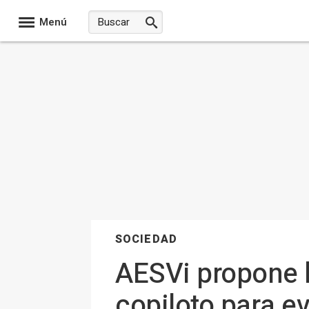
Menú
SOCIEDAD
AESVi propone ll
copiloto para ev