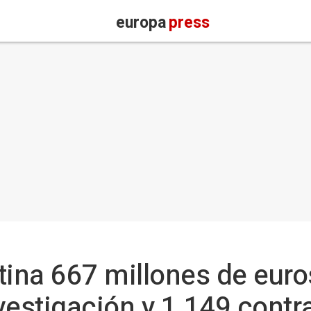
europa
press
tina 667 millones de euro
vestigación y 1.149 contr