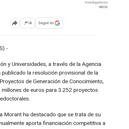
Investigadores
- MICIU
IA
Seguir en
Abrir opciones para compartir
) -
ión y Universidades, a través de la Agencia
a publicado la resolución provisional de la
Proyectos de Generación de Conocimiento,
67 millones de euros para 3.252 proyectos
redoctorales.
na Morant ha destacado que se trata de su
ualmente aporta financiación competitiva a