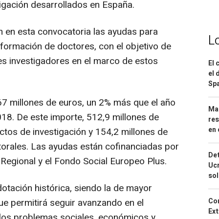
igación desarrollados en España.
 en esta convocatoria las ayudas para
L
 formación de doctores, con el objetivo de
nes investigadores en el marco de estos
El 
el 
Spa
67 millones de euros, un 2% más que el año
Mar
18. De este importe, 512,9 millones de
res
en 
ctos de investigación y 154,2 millones de
orales. Las ayudas están cofinanciadas por
Det
Regional y el Fondo Social Europeo Plus.
Ucr
so
otación histórica, siendo la de mayor
ue permitirá seguir avanzando en el
Cor
Ext
 los problemas sociales, económicos y