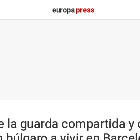
europa
press
 la guarda compartida y o
 búlgaro a vivir en Barce