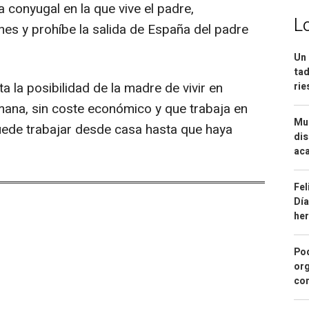
a conyugal en la que vive el padre,
L
nes y prohíbe la salida de España del padre
Un 
tad
ta la posibilidad de la madre de vivir en
ri
mana, sin coste económico y que trabaja en
Mue
uede trabajar desde casa hasta que haya
dis
aca
Fel
Día
he
Pod
org
con