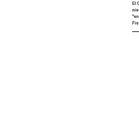
El 
nie
"en
Fis