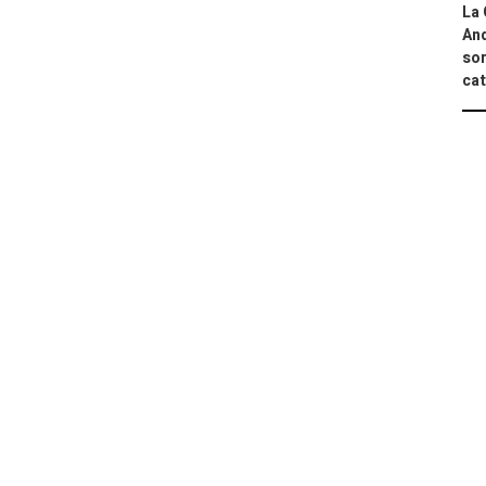
La 
And
sor
cat