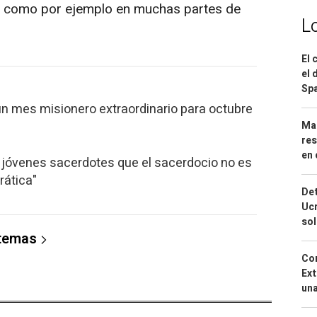
, como por ejemplo en muchas partes de
L
El 
el 
Spa
n mes misionero extraordinario para octubre
Mar
res
en 
a jóvenes sacerdotes que el sacerdocio no es
rática"
Det
Ucr
so
 temas
Cor
Ext
una