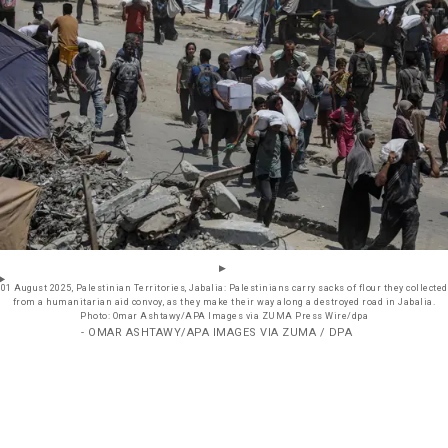
01 August 2025, Palestinian Territories, Jabalia: Palestinians carry sacks of flour they collected
from a humanitarian aid convoy, as they make their way along a destroyed road in Jabalia.
Photo: Omar Ashtawy/APA Images via ZUMA Press Wire/dpa
- OMAR ASHTAWY/APA IMAGES VIA ZUMA / DPA