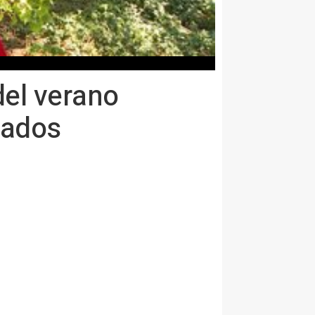
del verano
rados