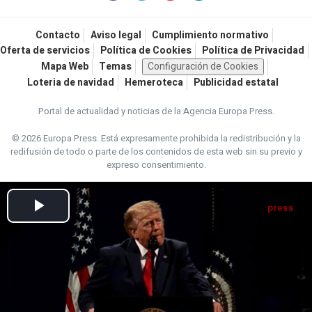
Contacto
Aviso legal
Cumplimiento normativo
Oferta de servicios
Política de Cookies
Política de Privacidad
Mapa Web
Temas
Configuración de Cookies
Loteria de navidad
Hemeroteca
Publicidad estatal
Portal de actualidad y noticias de la Agencia Europa Press.
© 2026 Europa Press.
Está expresamente prohibida la redistribución y la
redifusión de todo o parte de los contenidos de esta web sin su previo y
expreso consentimiento.