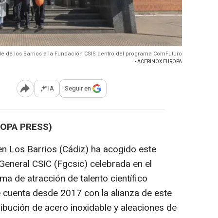
de de los Barrios a la Fundación CSIS dentro del programa ComFuturo
- ACERINOX EUROPA
IA
Seguir en
Abrir opciones para compartir
ROPA PRESS)
en Los Barrios (Cádiz) ha acogido este
 General CSIC (Fgcsic) celebrada en el
 de atracción de talento científico
 cuenta desde 2017 con la alianza de este
tribución de acero inoxidable y aleaciones de