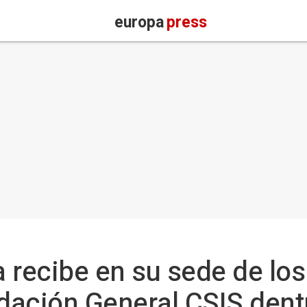
europa
press
 recibe en su sede de los
ndación General CSIS dent