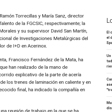
Ramón Torrecillas y María Sanz, director
L
 Talento de la FGCSIC, respectivamente; la
orales y su supervisor David San Martín,
El 
cional de Investigaciones Metalúrgicas del
el 
Spa
or de I+D en Acerinox.
Un 
nta, Francisco Fernández de la Mata, ha
tad
 que han realizado de la mano de
ri
orrido explicativo de la parte de acería
Can
 de los trenes de laminación en caliente y en
ase
ecocido final, ha indicado la compañía en
"tr
Mue
dis
una reunión de trabajo en la que se ha