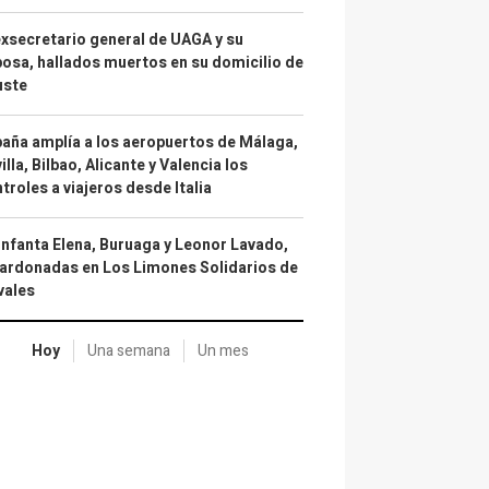
exsecretario general de UAGA y su
osa, hallados muertos en su domicilio de
uste
aña amplía a los aeropuertos de Málaga,
illa, Bilbao, Alicante y Valencia los
troles a viajeros desde Italia
infanta Elena, Buruaga y Leonor Lavado,
ardonadas en Los Limones Solidarios de
vales
Hoy
Una semana
Un mes