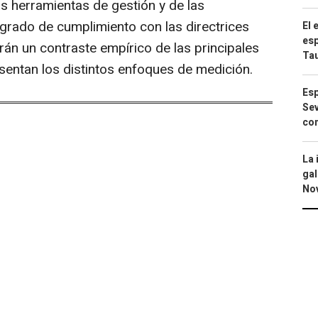
las herramientas de gestión y de las
grado de cumplimiento con las directrices
El 
esp
arán un contraste empírico de las principales
Ta
esentan los distintos enfoques de medición.
Esp
Sev
con
La 
gal
No