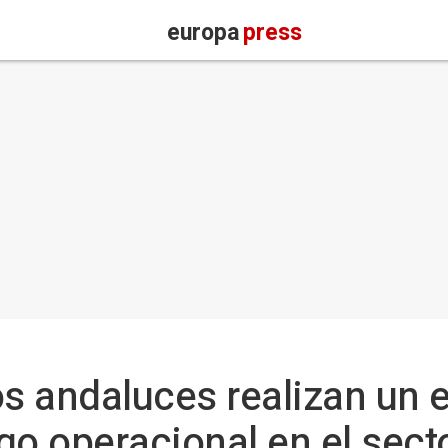
europa
press
os andaluces realizan un 
sgo operacional en el sect