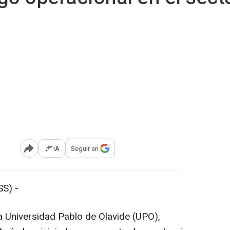
IA
Seguir en
Abrir opciones para compartir
S) -
a Universidad Pablo de Olavide (UPO),