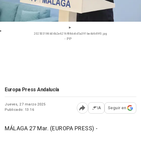
202503186b04b2e6216f88dc6d5a391be4d649f0.jpg
- PP
Europa Press Andalucía
Jueves, 27 marzo 2025
IA
Seguir en
Publicado: 13:16
Abrir opciones para comp
MÁLAGA 27 Mar. (EUROPA PRESS) -