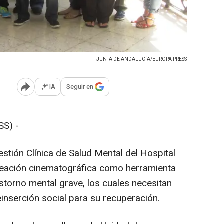
JUNTA DE ANDALUCÍA/EUROPA PRESS
IA
Seguir en
Abrir opciones para compartir
S) -
stión Clínica de Salud Mental del Hospital
creación cinematográfica como herramienta
storno mental grave, los cuales necesitan
einserción social para su recuperación.