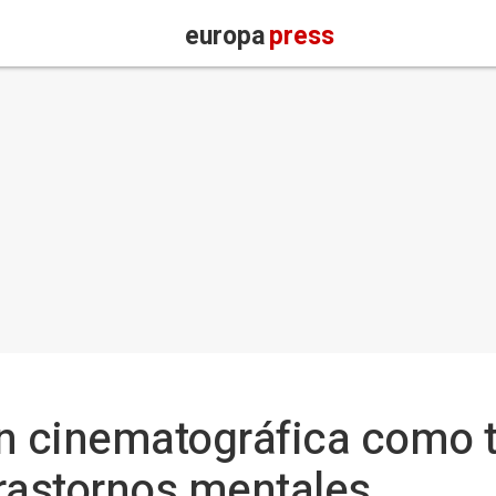
europa
press
n cinematográfica como t
rastornos mentales