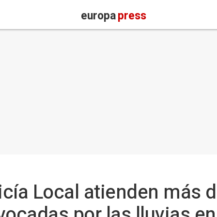
europa
press
cía Local atienden más d
vocadas por las lluvias e