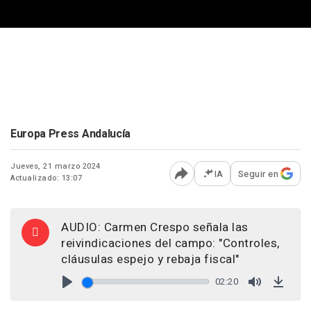
Europa Press Andalucía
Jueves, 21 marzo 2024
IA
Seguir en
Actualizado: 13:07
Abrir opciones para comp
AUDIO: Carmen Crespo señala las
reivindicaciones del campo: "Controles,
cláusulas espejo y rebaja fiscal"
02:20
Play
Mute
Down