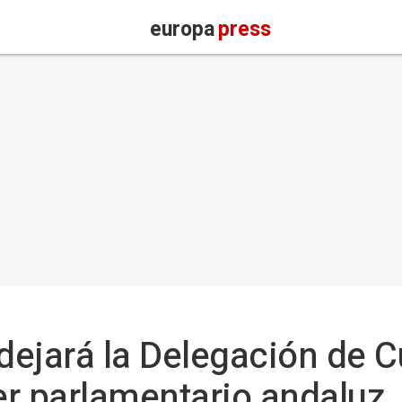
europa
press
ejará la Delegación de C
r parlamentario andaluz