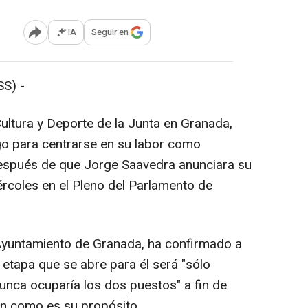
IA
Seguir en
Abrir opciones para compartir
S) -
ultura y Deporte de la Junta en Granada,
go para centrarse en su labor como
después de que Jorge Saavedra anunciara su
ércoles en el Pleno del Parlamento de
 Ayuntamiento de Granada, ha confirmado a
etapa que se abre para él será "sólo
unca ocuparía los dos puestos" a fin de
ón como es su propósito.