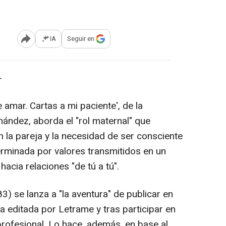
IA
Seguir en
Abrir opciones para compartir
-
e amar. Cartas a mi paciente', de la
nández, aborda el "rol maternal" que
la pareja y la necesidad de ser consciente
erminada por valores transmitidos en un
hacia relaciones "de tú a tú".
) se lanza a "la aventura" de publicar en
va editada por Letrame y tras participar en
rofesional. Lo hace, además, en base al