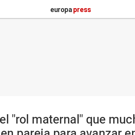
europa
press
 el "rol maternal" que mu
en pareja para avanzar e