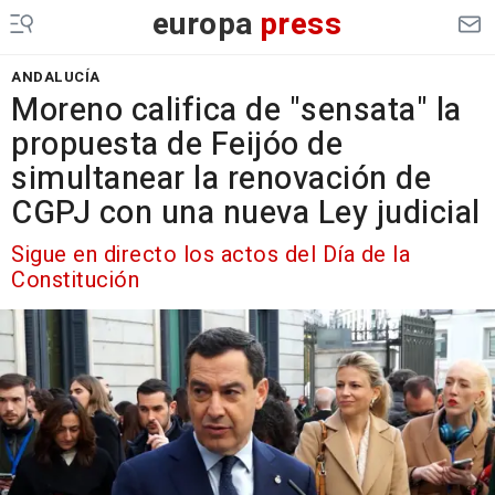
europa
press
ANDALUCÍA
Moreno califica de "sensata" la
propuesta de Feijóo de
simultanear la renovación de
CGPJ con una nueva Ley judicial
Sigue en directo los actos del Día de la
Constitución