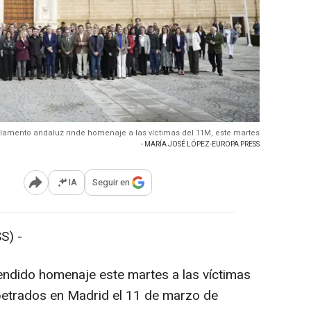
rlamento andaluz rinde homenaje a las víctimas del 11M, este martes
- MARÍA JOSÉ LÓPEZ-EUROPA PRESS
IA
Seguir en
Abrir opciones para compartir
S) -
endido homenaje este martes a las víctimas
petrados en Madrid el 11 de marzo de