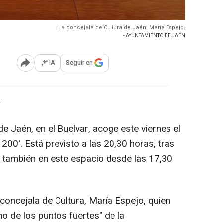
La concejala de Cultura de Jaén, María Espejo.
- AYUNTAMIENTO DE JAÉN
IA
Seguir en
Abrir opciones para compartir
-
e Jaén, en el Buelvar, acoge este viernes el
00'. Está previsto a las 20,30 horas, tras
ará también en este espacio desde las 17,30
 concejala de Cultura, María Espejo, quien
o de los puntos fuertes" de la