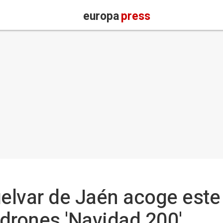
europa
press
uelvar de Jaén acoge este 
drones 'Navidad 200'