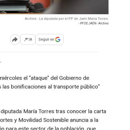
Archivo - La diputada por el PP de Jaén María Torres.
- PP DE JAÉN - Archivo
IA
Seguir en
Abrir opciones para compartir
-
miércoles el "ataque" del Gobierno de
 las bonificaciones al transporte público"
a diputada María Torres tras conocer la carta
portes y Movilidad Sostenible anuncia a la
ión para este sector de la población, que