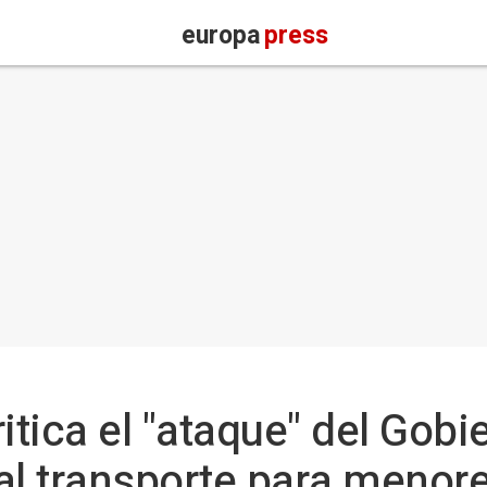
europa
press
itica el "ataque" del Gobi
al transporte para menor