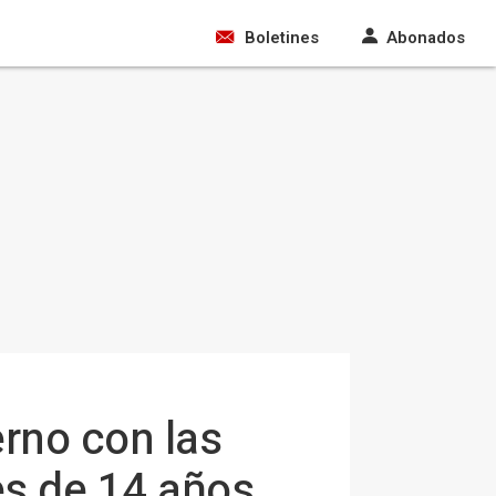
Boletines
Abonados
erno con las
es de 14 años