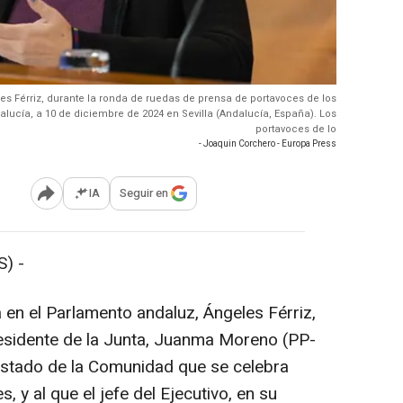
es Férriz, durante la ronda de ruedas de prensa de portavoces de los
lucía, a 10 de diciembre de 2024 en Sevilla (Andalucía, España). Los
portavoces de lo
- Joaquin Corchero - Europa Press
IA
Seguir en
Abrir opciones para compartir
) -
 en el Parlamento andaluz, Ángeles Férriz,
esidente de la Junta, Juanma Moreno (PP-
 estado de la Comunidad que se celebra
, y al que el jefe del Ejecutivo, en su