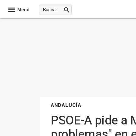
Menú
ANDALUCÍA
PSOE-A pide a M
problemas" en e