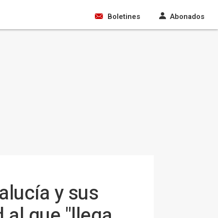
Boletines
Abonados
lucía y sus
al que "llega