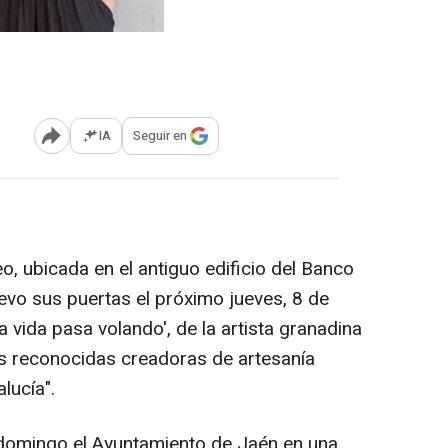
IA
Seguir en
Abrir opciones para compartir
eo, ubicada en el antiguo edificio del Banco
evo sus puertas el próximo jueves, 8 de
a vida pasa volando', de la artista granadina
ás reconocidas creadoras de artesanía
lucía".
e domingo el Ayuntamiento de Jaén en una