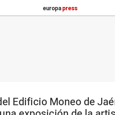
europa
press
del Edificio Moneo de Jaé
na exposición de la artis