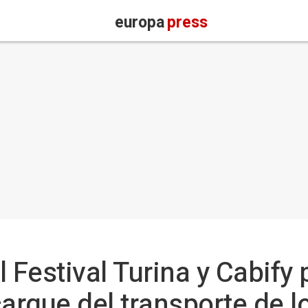
europa
press
 Festival Turina y Cabify 
rgue del transporte de lo