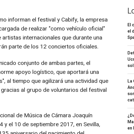
L
o informan el festival y Cabify, la empresa
El 
cargada de realizar "como vehículo oficial"
el 
 artistas internacionales que durante una
Spa
rán parte de los 12 conciertos oficiales.
Det
Ucr
icado conjunto de ambas partes, el
so
enorme apoyo logístico, que aportará una
 al tiempo que agilizará una actividad que
La 
And
gracias al grupo de voluntarios del festival
sor
cat
rnacional de Música de Cámara Joaquín
¿Dó
Map
 4 y el 10 de septiembre 2017, en Sevilla,
en 
135 aniversario del nacimiento del