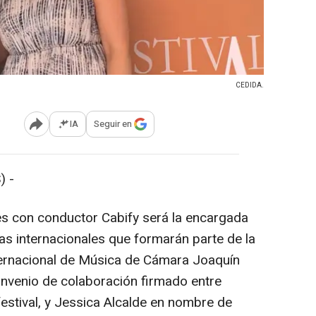
CEDIDA.
IA
Seguir en
Abrir opciones para compartir
) -
es con conductor Cabify será la encargada
tas internacionales que formarán parte de la
ternacional de Música de Cámara Joaquín
convenio de colaboración firmado entre
estival, y Jessica Alcalde en nombre de