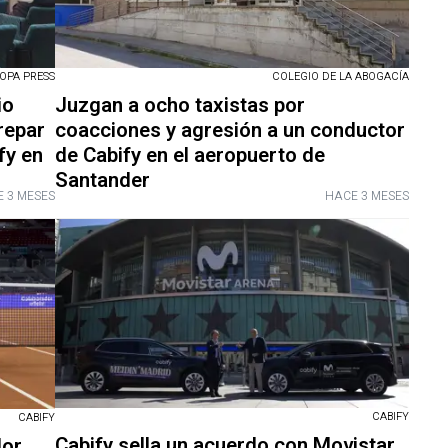
OPA PRESS
COLEGIO DE LA ABOGACÍA
io
Juzgan a ocho taxistas por
repar
coacciones y agresión a un conductor
fy en
de Cabify en el aeropuerto de
Santander
 3 MESES
HACE 3 MESES
CABIFY
CABIFY
Cabify sella un acuerdo con Movistar
dor