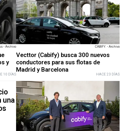
CABIFY. - Archivo
s - Archivo
Vecttor (Cabify) busca 300 nuevos
ue
conductores para sus flotas de
os y
Madrid y Barcelona
E 10 DÍAS
HACE 23 DÍAS
cio
n una
os