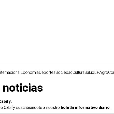
nternacional
Economía
Deportes
Sociedad
Cultura
Salud
EPAgro
Co
 noticias
Cabify.
bre Cabify suscribiéndote a nuestro
boletín informativo diario
.