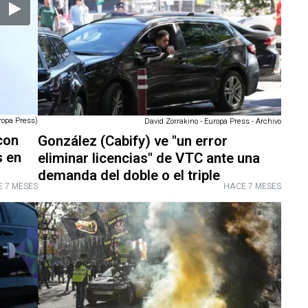
ropa Press)
David Zorrakino - Europa Press - Archivo
con
González (Cabify) ve "un error
s en
eliminar licencias" de VTC ante una
demanda del doble o el triple
 7 MESES
HACE 7 MESES