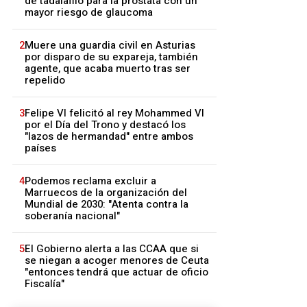
de tadalafilo para la próstata con un
mayor riesgo de glaucoma
2
Muere una guardia civil en Asturias
por disparo de su expareja, también
agente, que acaba muerto tras ser
repelido
3
Felipe VI felicitó al rey Mohammed VI
por el Día del Trono y destacó los
"lazos de hermandad" entre ambos
países
4
Podemos reclama excluir a
Marruecos de la organización del
Mundial de 2030: "Atenta contra la
soberanía nacional"
5
El Gobierno alerta a las CCAA que si
se niegan a acoger menores de Ceuta
"entonces tendrá que actuar de oficio
Fiscalía"