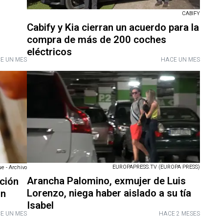
CABIFY
Cabify y Kia cierran un acuerdo para la
compra de más de 200 coches
eléctricos
E UN MES
HACE UN MES
EUROPAPRESS.TV (EUROPA PRESS)
e - Archivo
Arancha Palomino, exmujer de Luis
ación
Lorenzo, niega haber aislado a su tía
un
Isabel
E UN MES
HACE 2 MESES