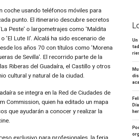
en coche usando teléfonos móviles para
ada punto. El itinerario descubre secretos
L
'La Peste' o largometrajes como 'Maldita
 'El Lute II'. Alcalá ha sido escenario de
Un 
esde los años 70 con títulos como 'Morena
tad
ri
eras de Sevilla'. El recorrido parte de la
as Riberas del Guadaíra, el Castillo y otros
Mue
o cultural y natural de la ciudad.
dis
aca
adaíra se integra en la Red de Ciudades de
Fel
ilm Commission, quien ha editado un mapa
Día
icos que ayudarán a conocer y realizar la
he
cine.
Pod
org
eso exclusivo para profesionales, la feria