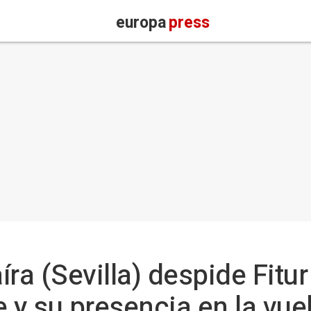
europa
press
íra (Sevilla) despide Fitu
y su presencia en la vuel