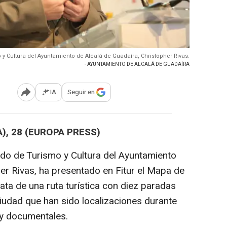
 y Cultura del Ayuntamiento de Alcalá de Guadaíra, Christopher Rivas.
- AYUNTAMIENTO DE ALCALÁ DE GUADAÍRA
IA
Seguir en
Abrir opciones para compartir
), 28 (EUROPA PRESS)
gado de Turismo y Cultura del Ayuntamiento
er Rivas, ha presentado en Fitur el Mapa de
rata de una ruta turística con diez paradas
iudad que han sido localizaciones durante
s y documentales.