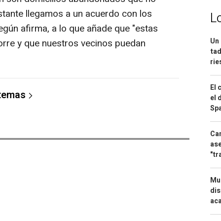
bstante llegamos a un acuerdo con los
L
según afirma, a lo que añade que "estas
Un 
torre y que nuestros vecinos puedan
tad
ri
El 
 temas
el 
Spa
Can
ase
"tr
Mue
dis
aca