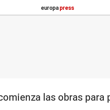
europa
press
omienza las obras para p