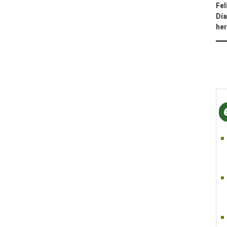
Fel
Día
he