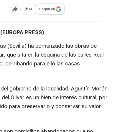
IA
Seguir en
Abrir opciones para compartir
 (EUROPA PRESS)
s (Sevilla) ha comenzado las obras de
ar, que sita en la esquina de las calles Real
d, derribando para ello las casas
del gobierno de la localidad, Agustín Morón
del Olivar es un bien de interés cultural, por
ido para preservarlo y conservar su valor
eón son domicilios abandonados que no