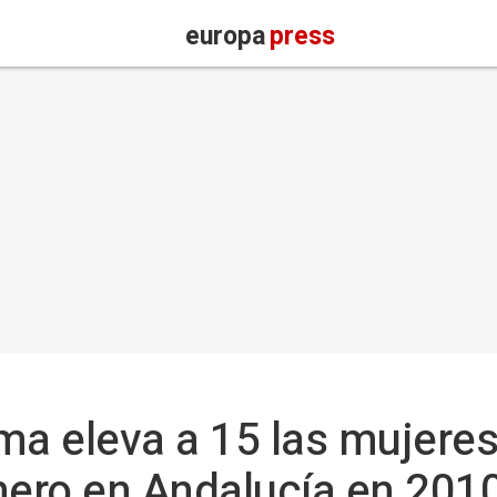
europa
press
ma eleva a 15 las mujeres
nero en Andalucía en 2010,