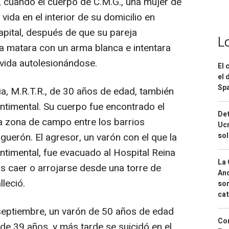
 cuando el cuerpo de C.M.G., una mujer de
vida en el interior de su domicilio en
apital, después de que su pareja
L
la matara con un arma blanca e intentara
vida autolesionándose.
El 
el 
Spa
a, M.R.T.R., de 30 años de edad, también
entimental. Su cuerpo fue encontrado el
Det
 zona de campo entre los barrios
Ucr
iguerón. El agresor, un varón con el que la
so
ntimental, fue evacuado al Hospital Reina
La 
as caer o arrojarse desde una torre de
And
lleció.
sor
cat
 septiembre, un varón de 50 años de edad
Cor
de 39 años, y más tarde se suicidó en el