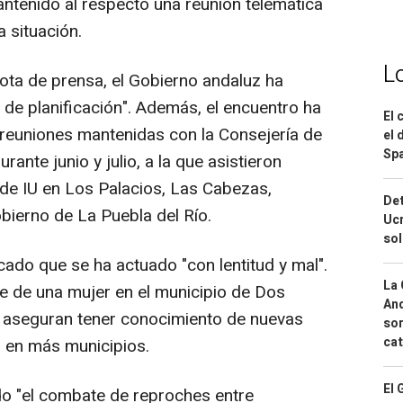
ntenido al respecto una reunión telemática
a situación.
L
nota de prensa, el Gobierno andaluz ha
 de planificación". Además, el encuentro ha
El 
 reuniones mantenidas con la Consejería de
el 
Spa
urante junio y julio, a la que asistieron
de IU en Los Palacios, Las Cabezas,
Det
obierno de La Puebla del Río.
Ucr
so
licado que se ha actuado "con lentitud y mal".
La 
e de una mujer en el municipio de Dos
And
y aseguran tener conocimiento de nuevas
sor
cat
s en más municipios.
El 
do "el combate de reproches entre