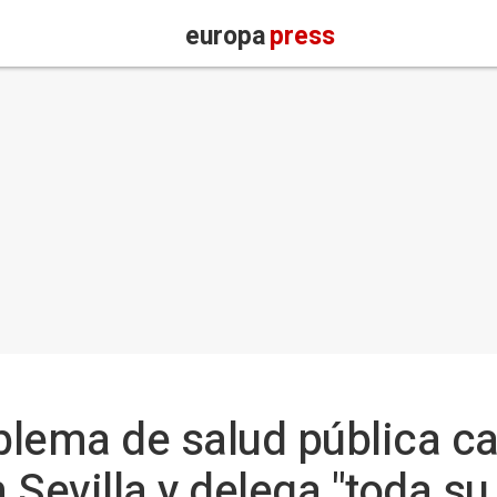
europa
press
oblema de salud pública c
n Sevilla y delega "toda su