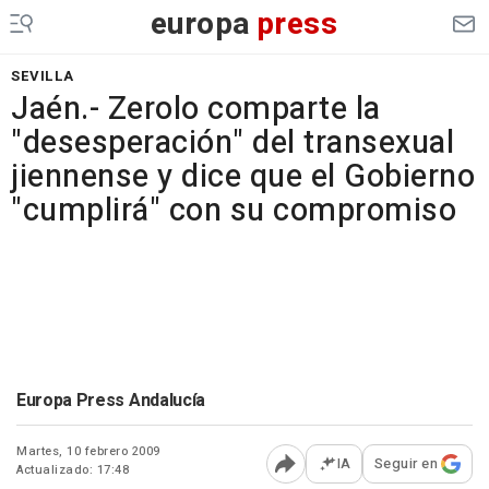
europa
press
SEVILLA
Jaén.- Zerolo comparte la
"desesperación" del transexual
jiennense y dice que el Gobierno
"cumplirá" con su compromiso
Europa Press Andalucía
Martes, 10 febrero 2009
IA
Seguir en
Actualizado: 17:48
Abrir opciones para comp