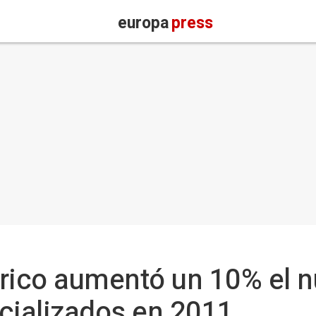
europa
press
bérico aumentó un 10% el 
ializados en 2011