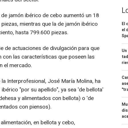
L
n de jamón ibérico de cebo aumentó un 18
e piezas, mientras que la de jamón ibérico
El 
el 
ciento, hasta 799.600 piezas.
Spa
rie de actuaciones de divulgación para que
Un 
n con las características que poseen las
tad
ri
en el mercado.
Can
 la Interprofesional, José María Molina, ha
ase
ibérico "por su apellido", ya sea 'de bellota'
"tr
dehesa y alimentados con bellota) o 'de
Mue
mentados con piensos).
dis
aca
alimentación, en bellota y cebo,