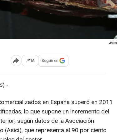
ASICI
IA
Seguir en
Abrir opciones para compartir
) -
comercializados en España superó en 2011
tificadas, lo que supone un incremento del
terior, según datos de la Asociación
o (Asici), que representa al 90 por ciento
iales del sector.