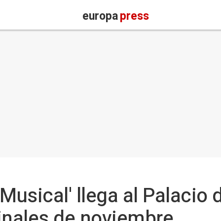
europa
press
 Musical' llega al Palacio
inales de noviembre