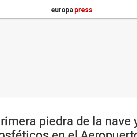
europa
press
rimera piedra de la nave 
tosféticos en el Aeropuert