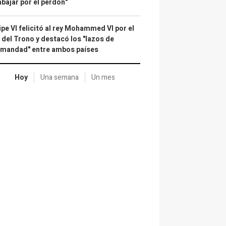
abajar por el perdón"
ipe VI felicitó al rey Mohammed VI por el
 del Trono y destacó los "lazos de
rmandad" entre ambos países
Hoy
Una semana
Un mes