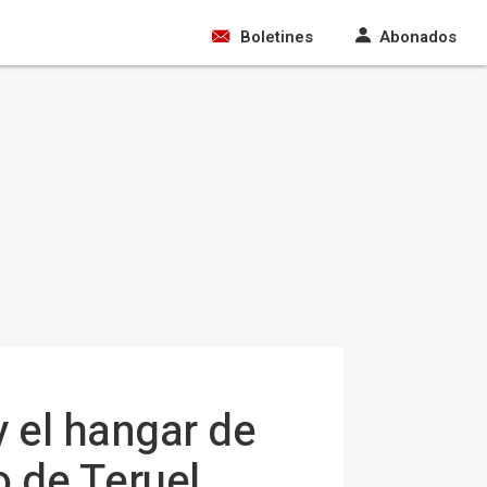
Boletines
Abonados
y el hangar de
o de Teruel