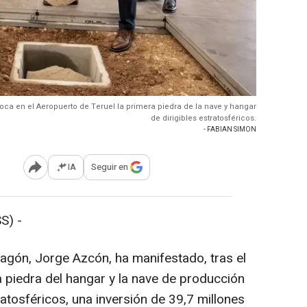
oca en el Aeropuerto de Teruel la primera piedra de la nave y hangar
de dirigibles estratosféricos.
- FABIAN SIMON
IA
Seguir en
Abrir opciones para compartir
S) -
ragón, Jorge Azcón, ha manifestado, tras el
a piedra del hangar y la nave de producción
ratosféricos, una inversión de 39,7 millones