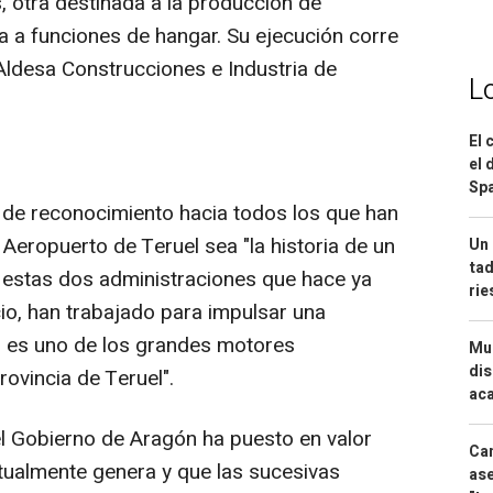
, otra destinada a la producción de
da a funciones de hangar. Su ejecución corre
Aldesa Construcciones e Industria de
L
El 
el 
Spa
 de reconocimiento hacia todos los que han
 Aeropuerto de Teruel sea "la historia de un
Un 
tad
e estas dos administraciones que hace ya
ri
io, han trabajado para impulsar una
y, es uno de los grandes motores
Mue
dis
ovincia de Teruel".
aca
el Gobierno de Aragón ha puesto en valor
Can
ualmente genera y que las sucesivas
ase