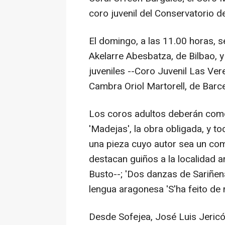
coro juvenil del Conservatorio d
El domingo, a las 11.00 horas, s
Akelarre Abesbatza, de Bilbao, 
juveniles --Coro Juvenil Las Ve
Cambra Oriol Martorell, de Barce
Los coros adultos deberán comen
'Madejas', la obra obligada, y to
una pieza cuyo autor sea un com
destacan guiños a la localidad anf
Busto--; 'Dos danzas de Sariñena
lengua aragonesa 'S'ha feito de 
Desde Sofejea, José Luis Jeric