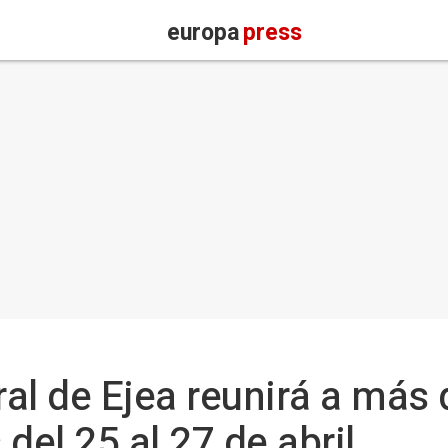
europa
press
al de Ejea reunirá a más
del 25 al 27 de abril