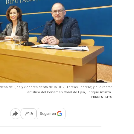
ldesa de Ejea y vicepresidenta de la DPZ, Tereas Ladrero; y el director
artístico del Certamen Coral de Ejea, Enrique Azurza.
- EUROPA PRESS
IA
Seguir en
Abrir opciones para compartir