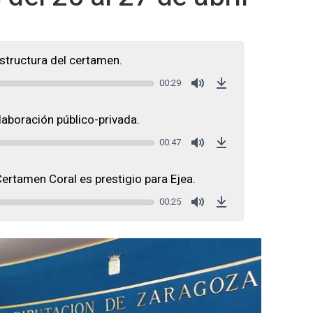
structura del certamen.
00:29
Mute
Download
laboración público-privada.
00:47
Mute
Download
ertamen Coral es prestigio para Ejea.
00:25
Mute
Download