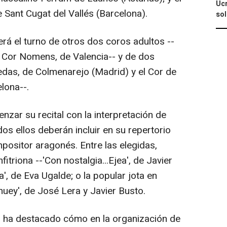
Ucr
e Sant Cugat del Vallés (Barcelona).
so
erá el turno de otros dos coros adultos --
y Cor Nomens, de Valencia-- y de dos
redas, de Colmenarejo (Madrid) y el Cor de
lona--.
zar su recital con la interpretación de
dos ellos deberán incluir en su repertorio
positor aragonés. Entre las elegidas,
itriona --'Con nostalgia...Ejea', de Javier
', de Eva Ugalde; o la popular jota en
nuey', de José Lera y Javier Busto.
ó ha destacado cómo en la organización de