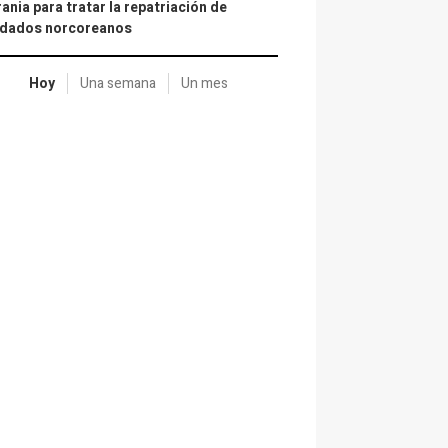
ania para tratar la repatriación de
ldados norcoreanos
Hoy
Una semana
Un mes