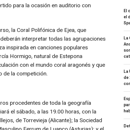
rtido para la ocasión en auditorio con
El 
el 
Spa
rso, la Coral Polifónica de Ejea, que
 deberán interpretar todas las agrupaciones
La 
And
eza inspirada en canciones populares
sor
cía Hormigo, natural de Estepona
cat
culación con el mundo coral aragonés y que
La 
o de la competición.
de 
com
Esp
coros procedentes de toda la geografía
par
iará el sábado, a las 19.00 horas, con la
hab
ejos, de Torrevieja (Alicante); la Sociedad
Det
Masculino Ferrum de Luanco (Asturias); y el