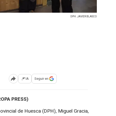
DPH. JAVIER BLASCO
IA
Seguir en
Abrir opciones para compartir
ROPA PRESS)
rovincial de Huesca (DPH), Miguel Gracia,