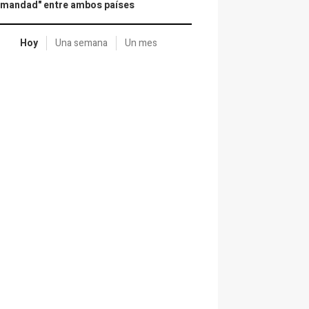
rmandad" entre ambos países
Hoy
Una semana
Un mes