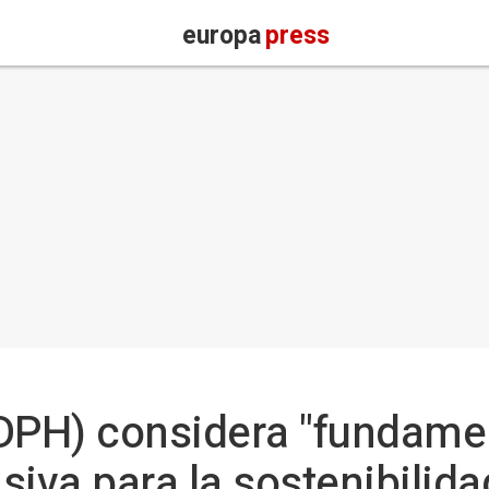
europa
press
DPH) considera "fundamen
iva para la sostenibilidad 