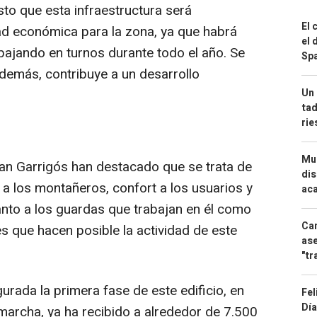
to que esta infraestructura será
El 
ad económica para la zona, ya que habrá
el 
bajando en turnos durante todo el año. Se
Spa
además, contribuye a un desarrollo
Un 
tad
ri
Mue
an Garrigós han destacado que se trata de
dis
 a los montañeros, confort a los usuarios y
aca
anto a los guardas que trabajan en él como
Can
s que hacen posible la actividad de este
ase
"tr
rada la primera fase de este edificio, en
Fel
Día
marcha, ya ha recibido a alrededor de 7.500