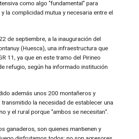
xtensiva como algo "fundamental" para
al y la complicidad mutua y necesaria entre el
22 de septiembre, a la inauguración del
ontanuy (Huesca), una infraestructura que
 GR 11, ya que en este tramo del Pirineo
de refugio, según ha informado institución
cudido además unos 200 montañeros y
 transmitido la necesidad de establecer una
no y el rural porque "ambos se necesitan".
los ganaderos, son quienes mantienen y
 luego disfrutamos todos; no son agresores