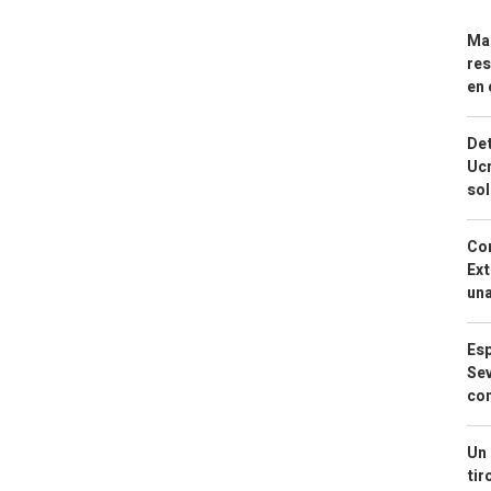
Mar
res
en 
Det
Ucr
so
Cor
Ext
una
Esp
Sev
con
Un 
tir