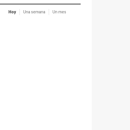
Hoy
Una semana
Un mes