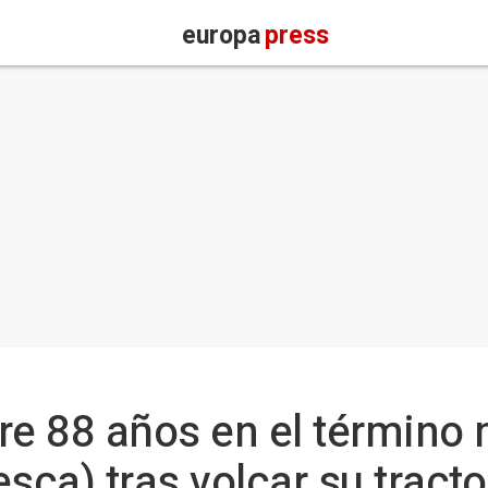
europa
press
e 88 años en el término 
sca) tras volcar su tracto