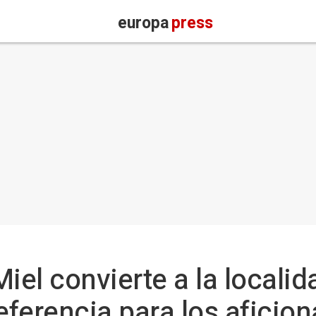
europa
press
Miel convierte a la local
eferencia para los aficion