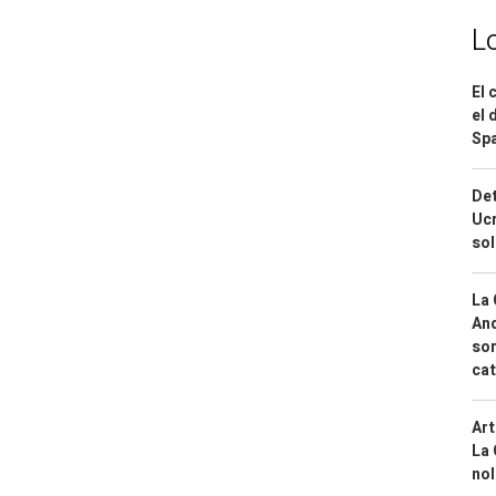
L
El 
el 
Spa
Det
Ucr
so
La 
And
sor
cat
Art
La 
nol