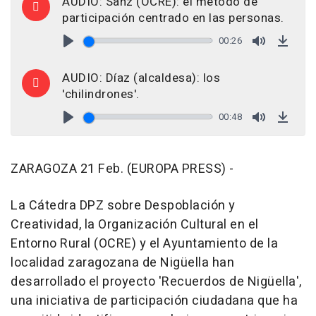
AUDIO: Sanz (OCRE): el método de
participación centrado en las personas.
00:26
Play
Mute
Down
AUDIO: Díaz (alcaldesa): los
'chilindrones'.
00:48
Play
Mute
Down
ZARAGOZA 21 Feb. (EUROPA PRESS) -
La Cátedra DPZ sobre Despoblación y
Creatividad, la Organización Cultural en el
Entorno Rural (OCRE) y el Ayuntamiento de la
localidad zaragozana de Nigüella han
desarrollado el proyecto 'Recuerdos de Nigüella',
una iniciativa de participación ciudadana que ha