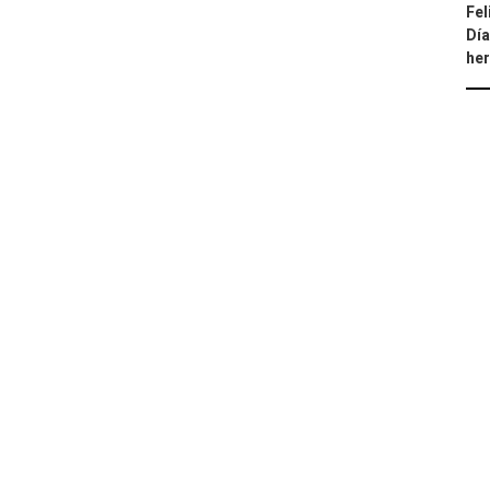
Fel
Día
he