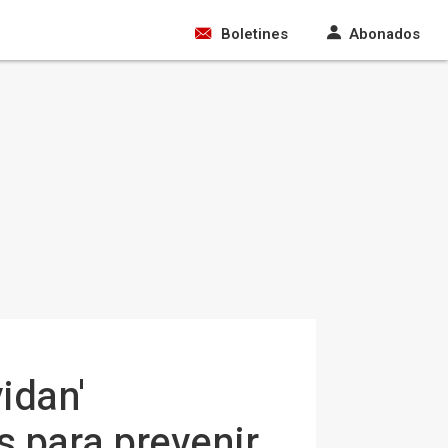
Boletines
Abonados
idan'
s para prevenir