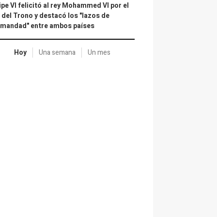
ipe VI felicitó al rey Mohammed VI por el
 del Trono y destacó los "lazos de
rmandad" entre ambos países
Hoy
Una semana
Un mes