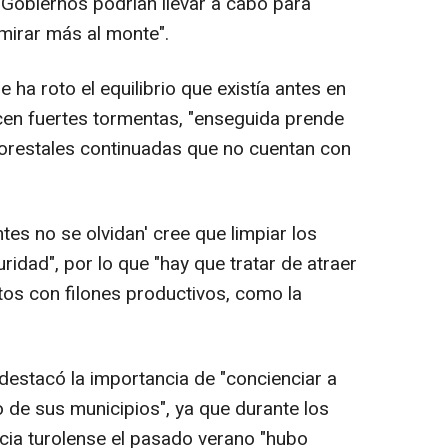
 Gobiernos podrían llevar a cabo para
 "mirar más al monte".
e ha roto el equilibrio que existía antes en
cen fuertes tormentas, "enseguida prende
orestales continuadas que no cuentan con
tes no se olvidan' cree que limpiar los
idad", por lo que "hay que tratar de atraer
tos con filones productivos, como la
estacó la importancia de "concienciar a
 de sus municipios", ya que durante los
ncia turolense el pasado verano "hubo