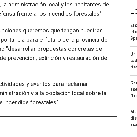
, la administración local y los habitantes de
L
efensa frente a los incendios forestales".
El 
 funciones queremos que tengan nuestras
el 
Spa
portancia para el futuro de la provincia de
omo "desarrollar propuestas concretas de
Un 
de prevención, extinción y restauración de
tad
ri
Can
ctividades y eventos para reclamar
ase
inistración y a la población local sobre la
"tr
s incendios forestales".
Mue
dis
aca