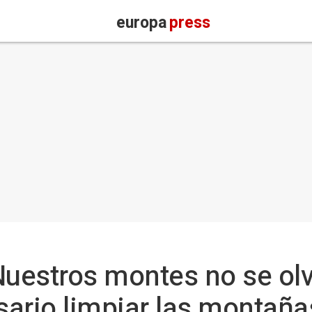
europa
press
Nuestros montes no se olv
ario limpiar las montaña