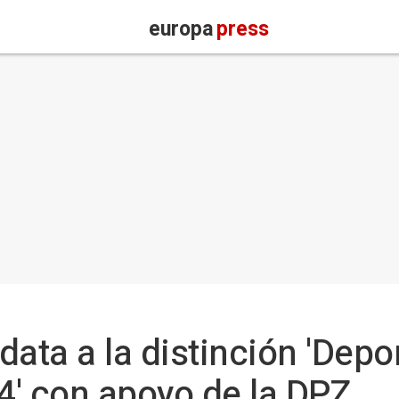
europa
press
ata a la distinción 'Depo
' con apoyo de la DPZ