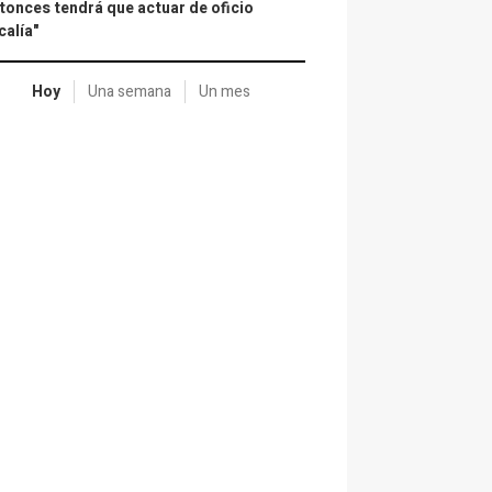
tonces tendrá que actuar de oficio
calía"
Hoy
Una semana
Un mes