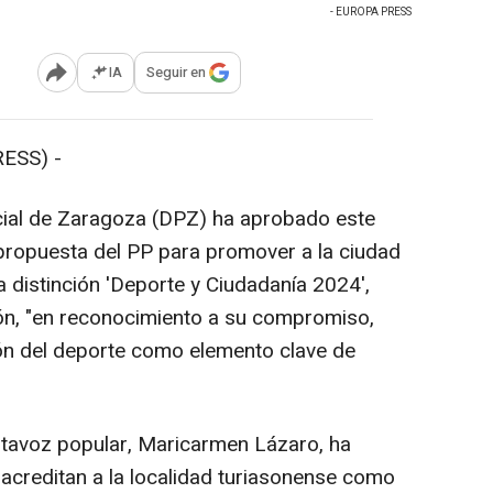
- EUROPA PRESS
IA
Seguir en
Abrir opciones para compartir
ESS) -
ncial de Zaragoza (DPZ) ha aprobado este
propuesta del PP para promover a la ciudad
 distinción 'Deporte y Ciudadanía 2024',
ón, "en reconocimiento a su compromiso,
ión del deporte como elemento clave de
portavoz popular, Maricarmen Lázaro, ha
 acreditan a la localidad turiasonense como