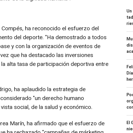
Un 
tad
ri
co Compés, ha reconocido el esfuerzo del
omento del deporte. "Ha demostrado a todos
Mue
dis
ase y con la organización de eventos de
aca
a vez que ha destacado las inversiones
la alta tasa de participación deportiva entre
Fel
Día
he
igo, ha aplaudido la estrategia de
Pod
a considerado "un derecho humano
org
vista social, de la salud y económico.
con
rea Marín, ha afirmado que el esfuerzo de
El 
nie
que ha rechazado "campañas de márketing