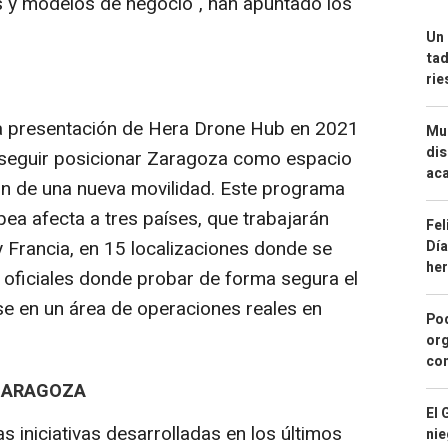
s y modelos de negocio", han apuntado los
Un 
tad
ri
a presentación de Hera Drone Hub en 2021
Mue
dis
onseguir posicionar Zaragoza como espacio
aca
ón de una nueva movilidad. Este programa
ea afecta a tres países, que trabajarán
Fel
y Francia, en 15 localizaciones donde se
Día
he
 oficiales donde probar de forma segura el
se en un área de operaciones reales en
Pod
org
con
 ZARAGOZA
El 
s iniciativas desarrolladas en los últimos
nie