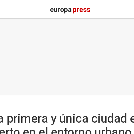
europa
press
a primera y única ciudad
uerto en el entorno urbano