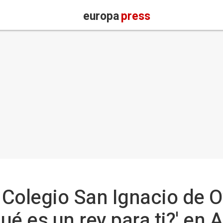
europa
press
Colegio San Ignacio de O
é es un rey para ti?' en A