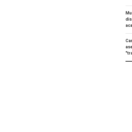
Mue
dis
aca
Can
ase
"tr