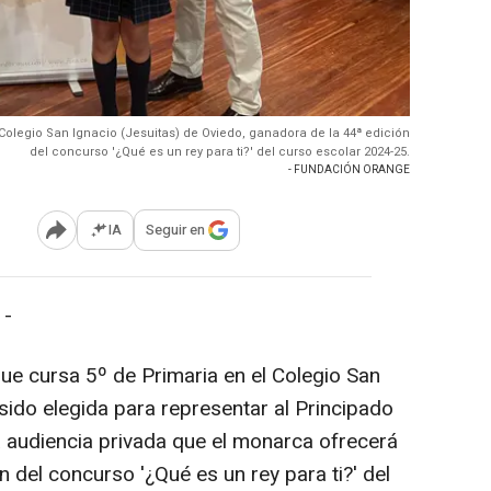
Colegio San Ignacio (Jesuitas) de Oviedo, ganadora de la 44ª edición
del concurso '¿Qué es un rey para ti?' del curso escolar 2024-25.
- FUNDACIÓN ORANGE
IA
Seguir en
Abrir opciones para compartir
 -
ue cursa 5º de Primaria en el Colegio San
sido elegida para representar al Principado
a audiencia privada que el monarca ofrecerá
n del concurso '¿Qué es un rey para ti?' del