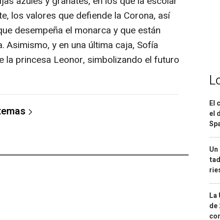
jas azules y granates, en los que la escolar
te, los valores que defiende la Corona, así
 que desempeña el monarca y que están
 Asimismo, y en una última caja, Sofía
de la princesa Leonor, simbolizando el futuro
L
El 
 temas
el 
Spa
Un 
tad
ri
La 
de 
com