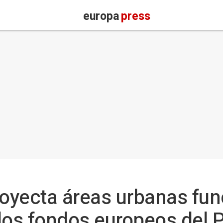
europa
press
royecta áreas urbanas fu
los fondos europeos del P