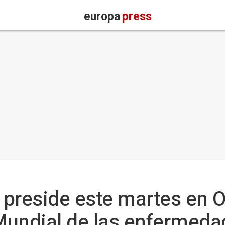
europa
press
a preside este martes en O
 Mundial de las enfermeda