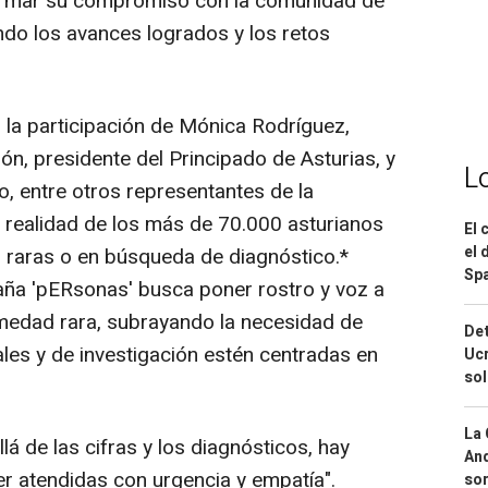
firmar su compromiso con la comunidad de
do los avances logrados y los retos
 la participación de Mónica Rodríguez,
ón, presidente del Principado de Asturias, y
L
do, entre otros representantes de la
a realidad de los más de 70.000 asturianos
El 
el 
raras o en búsqueda de diagnóstico.*
Spa
 'pERsonas' busca poner rostro y voz a
medad rara, subrayando la necesidad de
Det
iales y de investigación estén centradas en
Ucr
so
La 
llá de las cifras y los diagnósticos, hay
And
er atendidas con urgencia y empatía".
sor